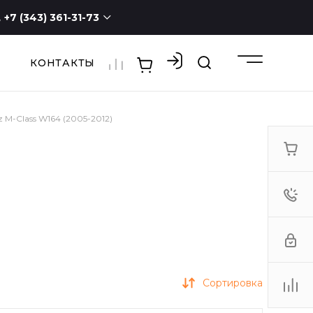
+7 (343) 361-31-73
КОНТАКТЫ
+7 (343) 361-31-73
г. Екатеринбург, ул.
Новостроя, 1а, оф. 100
ПН - СБ с 9:00 до 19:00
ВС -
выходной
 M-Class W164 (2005-2012)
3613173@mail.ru
Сортировка