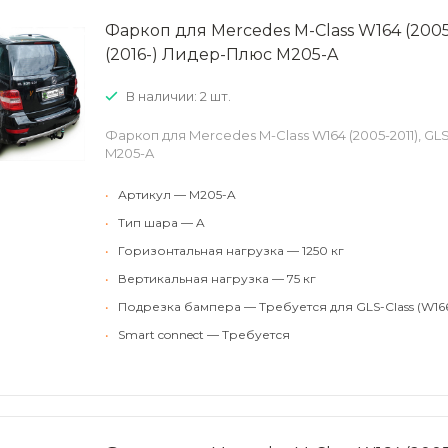
Фаркоп для Mercedes M-Class W164 (2005-
(2016-) Лидер-Плюс M205-A
В наличии: 2 шт.
Фаркоп для Mercedes M-Class W164 (2005-2011), GL
M205-A
•
Артикул — M205-A
•
Тип шара — A
•
Горизонтальная нагрузка — 1250 кг
•
Вертикальная нагрузка — 75 кг
•
Подрезка бампера — Требуется для GLS-Class (W16
•
Smart connect — Требуется