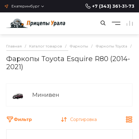
+7 (343) 361-31-73
Екатеринбург
Главная
/
Каталог товаров
/
Фаркопы
/
Фаркопы Toyota
/
Фа
Фаркопы Toyota Esquire R80 (2014-
2021)
Минивен
Фильтр
Сортировка