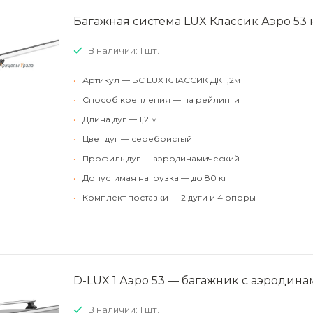
Багажная система LUX Классик Аэро 53 
В наличии: 1 шт.
•
Артикул — БС LUX КЛАССИК ДК 1,2м
•
Способ крепления — на рейлинги
•
Длина дуг — 1,2 м
•
Цвет дуг — серебристый
•
Профиль дуг — аэродинамический
•
Допустимая нагрузка — до 80 кг
•
Комплект поставки — 2 дуги и 4 опоры
D-LUX 1 Аэро 53 — багажник с аэродин
В наличии: 1 шт.