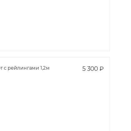
т с рейлингами 1,2м
5 300 ₽