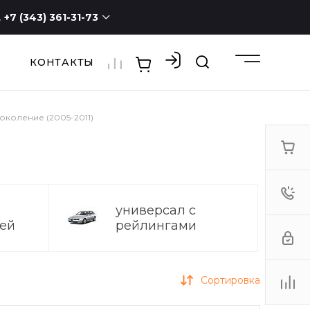
+7 (343) 361-31-73
КОНТАКТЫ
+7 (343) 361-31-73
г. Екатеринбург, ул.
Новостроя, 1а, оф. 100
ПН - СБ с 9:00 до 19:00
ВС -
выходной
поколение (2005-2011)
3613173@mail.ru
универсал с
ей
рейлингами
Сортировка