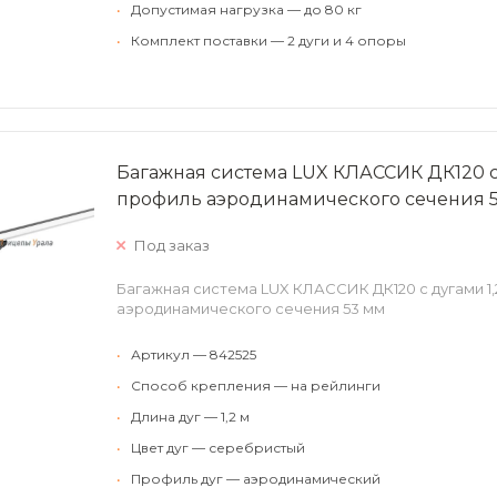
•
Допустимая нагрузка — до 80 кг
•
Комплект поставки — 2 дуги и 4 опоры
Багажная система LUX КЛАССИК ДК120 
профиль аэродинамического сечения 
Под заказ
Багажная система LUX КЛАССИК ДК120 с дугами 1
аэродинамического сечения 53 мм
•
Артикул — 842525
•
Способ крепления — на рейлинги
•
Длина дуг — 1,2 м
•
Цвет дуг — серебристый
•
Профиль дуг — аэродинамический