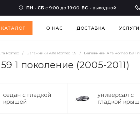
ПН - СБ
с 9:00 до 19:00,
ВС -
выходной
КАТАЛОГ
О НАС
ДОСТАВКА
УСЛУГИ
lfa Romeo
/
Багажники Alfa Romeo 159
/
Багажники Alfa Romeo 159 1 
59 1 поколение (2005-2011)
седан с гладкой
универсал с
крышей
гладкой крыш