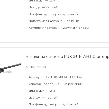
•
Длина дуг — 1,2 м
•
Цвет дуг — черный
•
Профиль дуг — прямоугольный
•
Допустимая нагрузка — до 80 кг
•
Комплект поставки — 2 дуги и 4 опоры
Багажная система LUX ЭЛЕГАНТ Стандар
Под заказ
•
Артикул — БС LUX ЭЛЕГАНТ ДЧ 1,2м
•
Способ крепления — на рейлинги
•
Длина дуг — 1,2 м
•
Цвет дуг — черный
•
Профиль дуг — прямоугольный