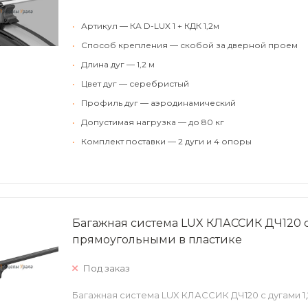
•
Артикул — КА D-LUX 1 + КДК 1,2м
•
Способ крепления — скобой за дверной проем
•
Длина дуг — 1,2 м
•
Цвет дуг — серебристый
•
Профиль дуг — аэродинамический
•
Допустимая нагрузка — до 80 кг
•
Комплект поставки — 2 дуги и 4 опоры
Багажная система LUX КЛАССИК ДЧ120 с 
прямоугольными в пластике
Под заказ
Багажная система LUX КЛАССИК ДЧ120 с дугами 1,