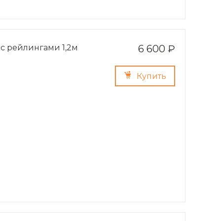
 с рейлингами 1,2м
6 600 ₽
Купить