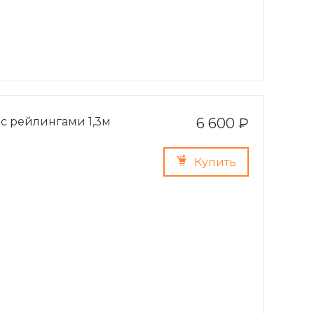
 с рейлингами 1,3м
6 600 ₽
Купить