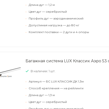
•
Длина дуг — 1,2 м
•
Цвет дуг — серебристый
•
Профиль дуг — аэродинамический
•
Допустимая нагрузка — до 80 кг
•
Комплект поставки — 2 дуги и 4 опоры
Багажная система LUX Классик Аэро 53 
В наличии: 1 шт.
•
Артикул — БС LUX КЛАССИК ДК 1,3м
•
Способ крепления — на рейлинги
•
Длина дуг — 1,3 м
•
Цвет дуг — серебристый
•
Профиль дуг — аэродинамический