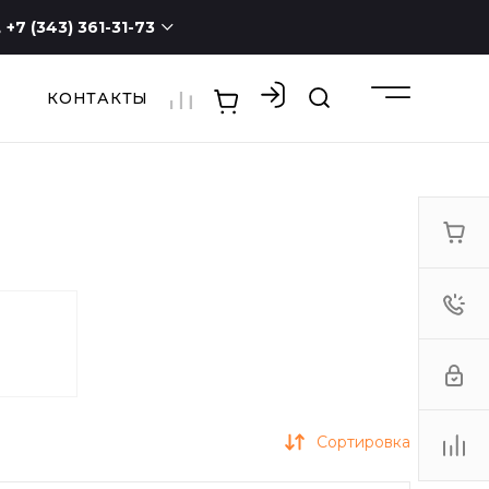
+7 (343) 361-31-73
КОНТАКТЫ
+7 (343) 361-31-73
г. Екатеринбург, ул.
Новостроя, 1а, оф. 100
ПН - СБ с 9:00 до 19:00
ВС -
выходной
3613173@mail.ru
Сортировка