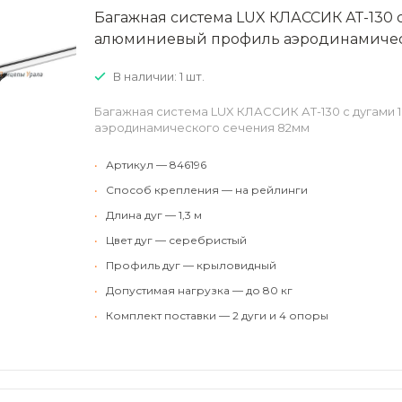
Багажная система LUX КЛАССИК АТ-130 с
алюминиевый профиль аэродинамичес
В наличии: 1 шт.
Багажная система LUX КЛАССИК АТ-130 с дугами 
аэродинамического сечения 82мм
•
Артикул — 846196
•
Способ крепления — на рейлинги
•
Длина дуг — 1,3 м
•
Цвет дуг — серебристый
•
Профиль дуг — крыловидный
•
Допустимая нагрузка — до 80 кг
•
Комплект поставки — 2 дуги и 4 опоры