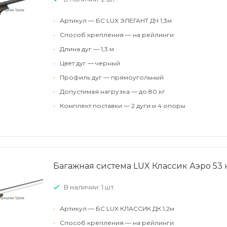
•
Артикул — БС LUX ЭЛЕГАНТ ДЧ 1,3м
•
Способ крепления — на рейлинги
•
Длина дуг — 1,3 м
•
Цвет дуг — черный
•
Профиль дуг — прямоугольный
•
Допустимая нагрузка — до 80 кг
•
Комплект поставки — 2 дуги и 4 опоры
Багажная система LUX Классик Аэро 53 
В наличии: 1 шт.
•
Артикул — БС LUX КЛАССИК ДК 1,2м
•
Способ крепления — на рейлинги