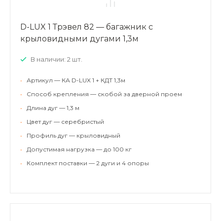
D-LUX 1 Трэвел 82 — багажник с
крыловидными дугами 1,3м
В наличии: 2 шт.
•
Артикул — КА D-LUX 1 + КДТ 1,3м
•
Способ крепления — скобой за дверной проем
•
Длина дуг — 1,3 м
•
Цвет дуг — серебристый
•
Профиль дуг — крыловидный
•
Допустимая нагрузка — до 100 кг
•
Комплект поставки — 2 дуги и 4 опоры