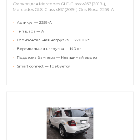
Фаркоп для Mercedes GLE-Class w167 (2018-),
Mercedes GLS-Class x167 (2019-) Oris-Bosal 2259-A
•
Артикул — 2259-A
•
Тип шара — A
•
Горизонтальная нагрузка — 2700 кг
•
Вертикальная нагрузка — 140 кг
•
Подрезка бампера — Невидимый вырез
•
Smart connect — Требуется