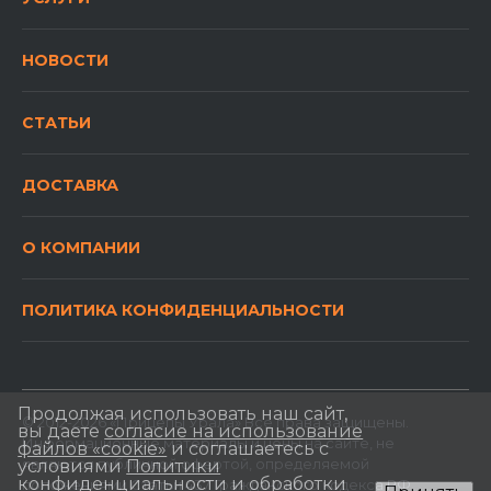
НОВОСТИ
СТАТЬИ
ДОСТАВКА
О КОМПАНИИ
ПОЛИТИКА КОНФИДЕНЦИАЛЬНОСТИ
Продолжая использовать наш сайт,
© 2012-2026 «Прицепы Урала» Все права защищены.
вы даете
согласие на использование
Информационные материалы и цены на сайте, не
файлов «cookie»
и соглашаетесь с
являются публичной офертой, определяемой
условиями
Политики
конфиденциальности и обработки
положениями Статьи 437 Гражданского кодекса РФ.