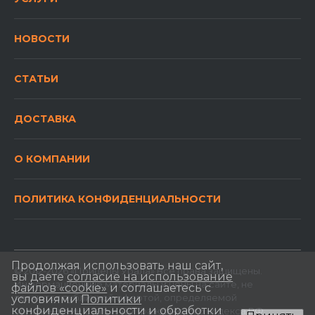
НОВОСТИ
СТАТЬИ
ДОСТАВКА
О КОМПАНИИ
ПОЛИТИКА КОНФИДЕНЦИАЛЬНОСТИ
Продолжая использовать наш сайт,
© 2012-2026 «Прицепы Урала» Все права защищены.
вы даете
согласие на использование
Информационные материалы и цены на сайте, не
файлов «cookie»
и соглашаетесь с
являются публичной офертой, определяемой
условиями
Политики
конфиденциальности и обработки
положениями Статьи 437 Гражданского кодекса РФ.