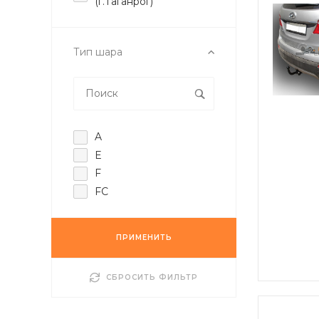
(г.Таганрог)
Тип шара
A
E
F
FC
ПРИМЕНИТЬ
СБРОСИТЬ ФИЛЬТР