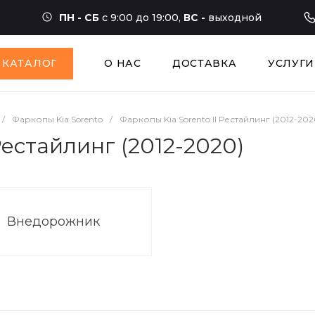
ПН - СБ
с 9:00 до 19:00,
ВС -
выходной
КАТАЛОГ
О НАС
ДОСТАВКА
УСЛУГИ
/
Фаркопы Kia Sorento
/
Фаркопы Kia Sorento II Рестайлинг (2012-202
Рестайлинг (2012-2020)
Внедорожник