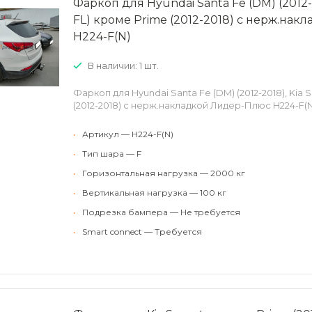
Фаркоп для Hyundai Santa Fe (DM) (2012-2
FL) кроме Prime (2012-2018) с нерж.на
H224-F(N)
В наличии: 1 шт.
Фаркоп для Hyundai Santa Fe (DM) (2012-2018), Kia 
(2012-2018) с нерж.накладкой Лидер-Плюс H224-F(N
•
Артикул — H224-F(N)
•
Тип шара — F
•
Горизонтальная нагрузка — 2000 кг
•
Вертикальная нагрузка — 100 кг
•
Подрезка бампера — Не требуется
•
Smart connect — Требуется