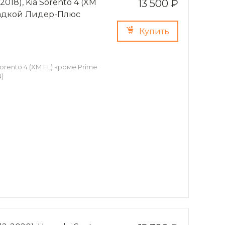
018), Kia Sorento 4 (XM
13 500 ₽
кладкой Лидер-Плюс
Купить
Sorento 4 (XM FL) кроме Prime
)