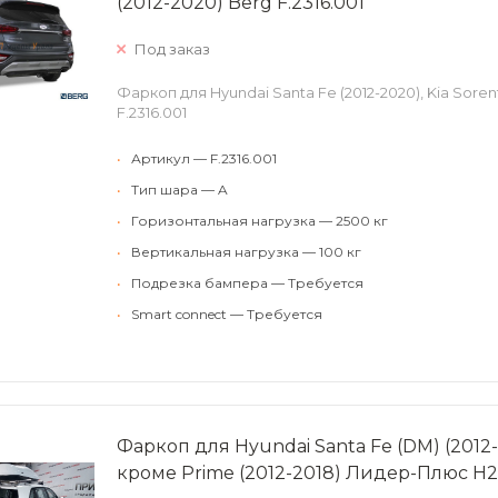
(2012-2020) Berg F.2316.001
Под заказ
Фаркоп для Hyundai Santa Fe (2012-2020), Kia Soren
F.2316.001
•
Артикул — F.2316.001
•
Тип шара — A
•
Горизонтальная нагрузка — 2500 кг
•
Вертикальная нагрузка — 100 кг
•
Подрезка бампера — Требуется
•
Smart connect — Требуется
Фаркоп для Hyundai Santa Fe (DM) (2012-2
кроме Prime (2012-2018) Лидер-Плюс H2