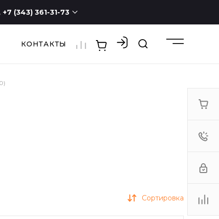
+7 (343) 361-31-73
КОНТАКТЫ
+7 (343) 361-31-73
г. Екатеринбург, ул.
Новостроя, 1а, оф. 100
ПН - СБ с 9:00 до 19:00
ВС -
выходной
0)
3613173@mail.ru
Сортировка