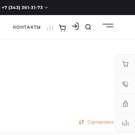
+7 (343) 361-31-73
КОНТАКТЫ
+7 (343) 361-31-73
г. Екатеринбург, ул.
Новостроя, 1а, оф. 100
ПН - СБ с 9:00 до 19:00
ВС -
выходной
3613173@mail.ru
Сортировка