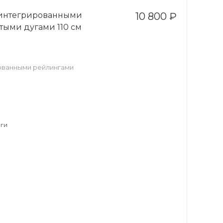
с интегрированными
10 800 ₽
тыми дугами 110 см
рованными рейлингами
ги