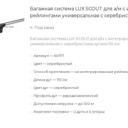
Багажная система LUX SCOUT для а/м 
рейлингами универсальная с серебрис
Под заказ
Багажная система LUX SCOUT для а/м с интегри
универсальная с серебристыми дугами 110 см
•
Артикул — 601171
•
Цвет — серебристый
•
Способ крепления — на интегрированные рейлин
•
Длина дуг — 110 см
•
Цвет дуг — серебристый
•
Профиль дуг — аэродинамический
•
Допустимая нагрузка — до 100 кг
•
Комплект поставки — 2 дуги и 4 опоры