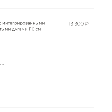
 с интегрированными
13 300 ₽
тыми дугами 110 см
ги