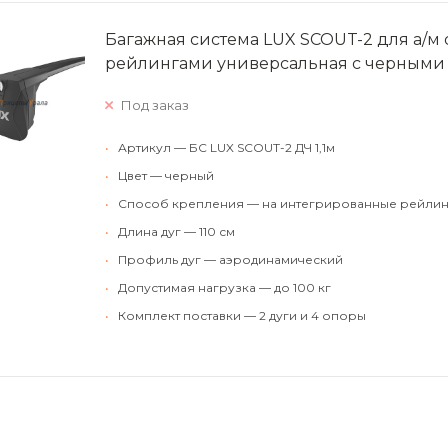
Багажная система LUX SCOUT-2 для а/м
рейлингами универсальная с черными 
Под заказ
•
Артикул — БС LUX SCOUT-2 ДЧ 1,1м
•
Цвет — черный
•
Способ крепления — на интегрированные рейлин
•
Длина дуг — 110 см
•
Профиль дуг — аэродинамический
•
Допустимая нагрузка — до 100 кг
•
Комплект поставки — 2 дуги и 4 опоры