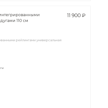
с интегрированными
11 900 ₽
дугами 110 см
рованными рейлингами универсальная
ги