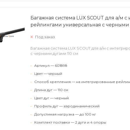
Багажная система LUX SCOUT для а/м 
рейлингами универсальная с черными 
Под заказ
Багажная система LUX SCOUT для а/м с интегри
с черными дугами 110 см
•
Артикул — 601898
•
Цвет — черный
•
Способ крепления — на интегрированные рейлин
•
Длина дуг — 110 см
•
Цвет дуг — черный
•
Профиль дуг — аэродинамический
•
Допустимая нагрузка — до 100 кг
•
Комплект поставки — 2 дуги и 4 опоры