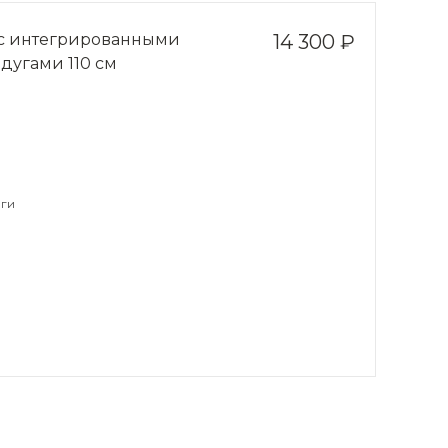
 с интегрированными
14 300 ₽
дугами 110 см
ги