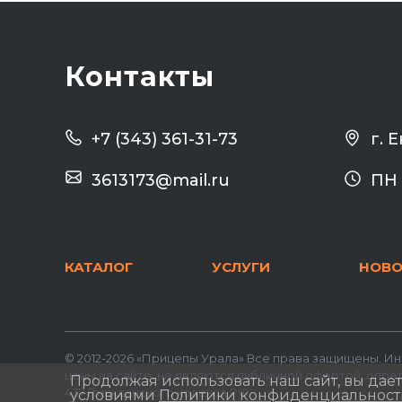
Контакты
г. 
+7 (343) 361-31-73
3613173@mail.ru
ПН 
КАТАЛОГ
УСЛУГИ
НОВО
© 2012-2026 «Прицепы Урала» Все права защищены. 
цены на сайте, не являются публичной офертой, опр
Продолжая использовать наш сайт, вы дае
437 Гражданского кодекса РФ.
условиями
Политики конфиденциальности