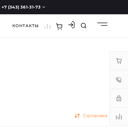
+7 (343) 361-31-73
КОНТАКТЫ
+7 (343) 361-31-73
г. Екатеринбург, ул.
Новостроя, 1а, оф. 100
ПН - СБ с 9:00 до 19:00
ВС -
выходной
3613173@mail.ru
Сортировка