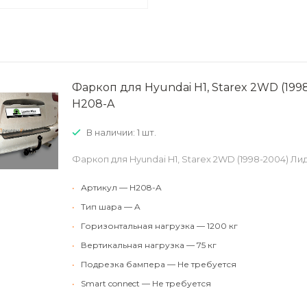
Фаркоп для Hyundai H1, Starex 2WD (19
H208-A
В наличии: 1 шт.
Фаркоп для Hyundai H1, Starex 2WD (1998-2004) Л
•
Артикул — H208-A
•
Тип шара — A
•
Горизонтальная нагрузка — 1200 кг
•
Вертикальная нагрузка — 75 кг
•
Подрезка бампера — Не требуется
•
Smart connect — Не требуется