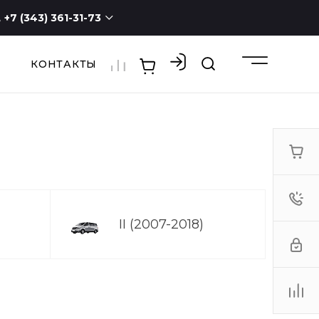
+7 (343) 361-31-73
КОНТАКТЫ
+7 (343) 361-31-73
г. Екатеринбург, ул.
Новостроя, 1а, оф. 100
ПН - СБ с 9:00 до 19:00
ВС -
выходной
3613173@mail.ru
II (2007-2018)