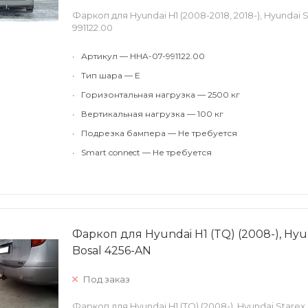
Фаркоп для Hyundai H1 (2008-2018, 2018-), Hyundai 
991122.00
•
Артикул — HHA-07-991122.00
•
Тип шара — E
•
Горизонтальная нагрузка — 2500 кг
•
Вертикальная нагрузка — 100 кг
•
Подрезка бампера — Не требуется
•
Smart connect — Не требуется
Фаркоп для Hyundai H1 (TQ) (2008-), Hyun
Bosal 4256-AN
Под заказ
Фаркоп для Hyundai H1 (TQ) (2008-), Hyundai Starex