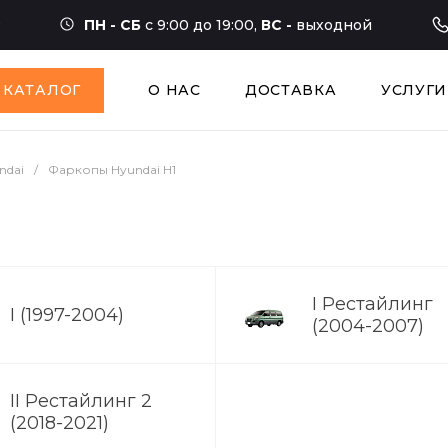
ПН - СБ
с 9:00 до 19:00,
ВС -
выходной
КАТАЛОГ
О НАС
ДОСТАВКА
УСЛУГИ
ndai
/
Фаркопы Hyundai H1
I Рестайлинг
I (1997-2004)
(2004-2007)
II Рестайлинг 2
(2018-2021)