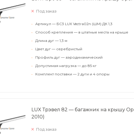
Под заказ
•
Артикул — БС3 LUX Vectra02n (ШМ) ДК 1,3
•
Способ крепления — в штатные места на крыше
•
Длина дуг — 1,3 м
•
Цвет дуг — серебристый
•
Профиль дуг — аэродинамический
•
Допустимая нагрузка — до 85 кг
•
Комплект поставки — 2 дуги и 4 опоры
LUX Трэвел 82 — багажник на крышу Ope
2010)
Под заказ