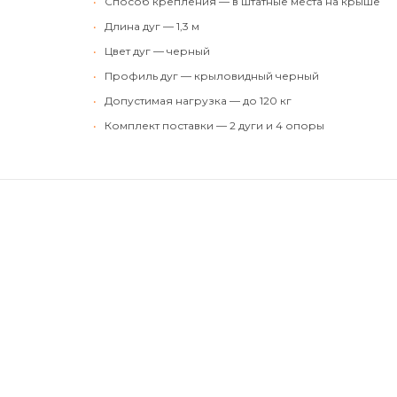
•
Способ крепления — в штатные места на крыше
•
Длина дуг — 1,3 м
•
Цвет дуг — черный
•
Профиль дуг — крыловидный черный
•
Допустимая нагрузка — до 120 кг
•
Комплект поставки — 2 дуги и 4 опоры