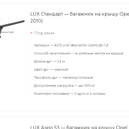
LUX Стандарт — багажник на крышу Opel
2010)
Под заказ
•
Артикул — БС3 LUX Vectra02n (ШМ) ДЧ 1,3
•
Способ крепления — в штатные места на крыше
•
Длина дуг — 1,3 м
•
Цвет дуг — черный
•
Профиль дуг — прямоугольный
•
Допустимая нагрузка — до 100 кг
•
Комплект поставки — 2 дуги и 4 опоры
LUX Аэро 53 — багажник на крышу Opel 