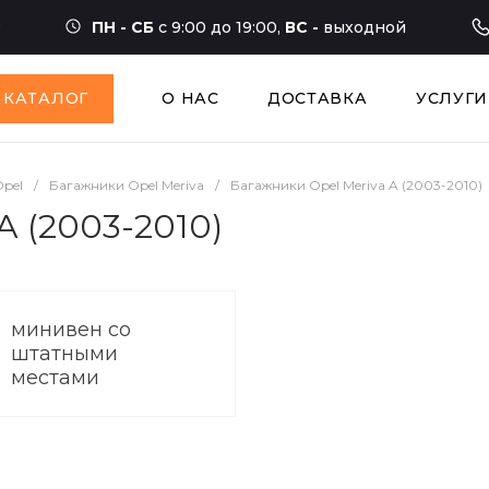
ПН - СБ
с 9:00 до 19:00,
ВС -
выходной
КАТАЛОГ
О НАС
ДОСТАВКА
УСЛУГИ
pel
/
Багажники Opel Meriva
/
Багажники Opel Meriva A (2003-2010)
A (2003-2010)
минивен со
штатными
местами