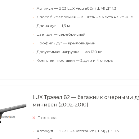
•
Артикул — БС3 LUX Vectra02n (ШМ) ДТ 1,3
•
Способ крепления — в штатные места на крыше
•
Длина дуг — 1,3 м
•
Цвет дуг — серебристый
•
Профиль дуг — крыловидный
•
Допустимая нагрузка — до 120 кг
•
Комплект поставки — 2 дуги и 4 опоры
LUX Трэвел 82 — багажник с черными ду
минивен (2002-2010)
Под заказ
•
Артикул — БС3 LUX Vectra02n (ШМ) ДТЧ 1,3