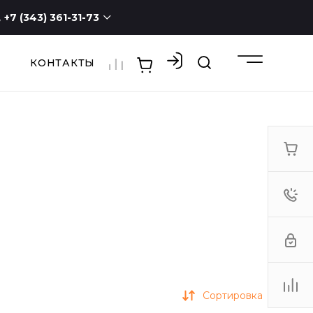
+7 (343) 361-31-73
КОНТАКТЫ
+7 (343) 361-31-73
г. Екатеринбург, ул.
Новостроя, 1а, оф. 100
ПН - СБ с 9:00 до 19:00
ВС -
выходной
3613173@mail.ru
Сортировка