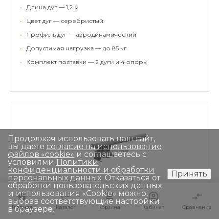
•
Длина дуг — 1,2 м
•
Цвет дуг — серебристый
•
Профиль дуг — аэродинамический
•
Допустимая нагрузка — до 85 кг
•
Комплект поставки — 2 дуги и 4 опоры
Продолжая использовать наш сайт,
вы даете
согласие на использование
файлов «cookie»
и соглашаетесь с
условиями
Политики
конфиденциальности и обработки
Принять
персональных данных
. Отказаться от
обработки пользовательских данных
и использования «Сookie» можно,
выбрав соответствующие настройки
Главная
Главная
Каталог
Каталог
Корзина
Корзина
Кабинет
Кабинет
Сравнение
Сравнение
в браузере.
9 300 ₽