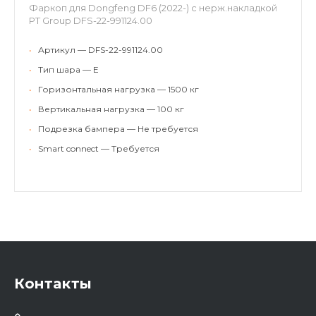
Фаркоп для Dongfeng DF6 (2022-) с нерж.накладкой
PT Group DFS-22-991124.00
•
Артикул — DFS-22-991124.00
•
Тип шара — E
•
Горизонтальная нагрузка — 1500 кг
•
Вертикальная нагрузка — 100 кг
•
Подрезка бампера — Не требуется
•
Smart connect — Требуется
Контакты