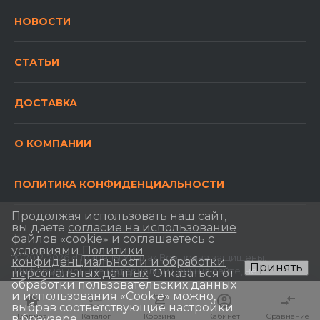
НОВОСТИ
СТАТЬИ
ДОСТАВКА
О КОМПАНИИ
ПОЛИТИКА КОНФИДЕНЦИАЛЬНОСТИ
Продолжая использовать наш сайт,
вы даете
согласие на использование
файлов «cookie»
и соглашаетесь с
условиями
Политики
© 2012-2026 «Прицепы Урала» Все права защищены.
конфиденциальности и обработки
Принять
Информационные материалы и цены на сайте, не
персональных данных
. Отказаться от
обработки пользовательских данных
являются публичной офертой, определяемой
и использования «Сookie» можно,
положениями Статьи 437 Гражданского кодекса РФ.
выбрав соответствующие настройки
Главная
Главная
Каталог
Каталог
Корзина
Корзина
Кабинет
Кабинет
Сравнение
Сравнение
в браузере.