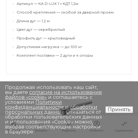
•
Артикул — КА D-LUX 1 + КДТ 1,2м
•
Способ крепления — скобой за дверной проем
•
Длина дуг — 1,2 м
•
Цвет дуг — серебристый
•
Профиль дуг — крыловидный
•
Допустимая нагрузка — до 100 кг
•
Комплект поставки — 2 дуги и 4 опоры
Продолжая использовать наш сайт,
вы даете
согласие на использование
файлов «cookie»
и соглашаетесь с
условиями
Политики
конфиденциальности и обработки
Принять
персональных данных
. Отказаться от
обработки пользовательских данных
и использования «Сookie» можно,
выбрав соответствующие настройки
Главная
Главная
Каталог
Каталог
Корзина
Корзина
Кабинет
Кабинет
Сравнение
Сравнение
в браузере.