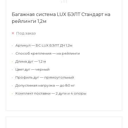
Багажная система LUX БЭЛТ Стандарт на
рейлинги 1,2м
Под заказ
•
Артикул — БС LUX БЭЛТ ДЧ 1,2м
•
Способ крепления — на рейлинги
•
Длина дуг — 1,2 м
•
Цвет дуг — черный
•
Профиль дуг — прямоугольный
•
Допустимая нагрузка — до 80 кг
•
Комплект поставки — 2 дуги и 4 опоры