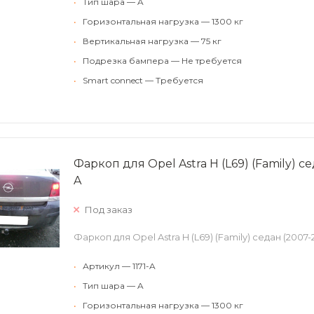
•
Тип шара — A
•
Горизонтальная нагрузка — 1300 кг
•
Вертикальная нагрузка — 75 кг
•
Подрезка бампера — Не требуется
•
Smart connect — Требуется
Фаркоп для Opel Astra H (L69) (Family) сед
A
Под заказ
Фаркоп для Opel Astra H (L69) (Family) седан (2007-20
•
Артикул — 1171-A
•
Тип шара — A
•
Горизонтальная нагрузка — 1300 кг