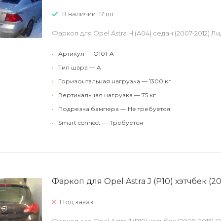
В наличии: 17 шт.
Фаркоп для Opel Astra H (A04) седан (2007-2012) 
•
Артикул — O101-A
•
Тип шара — A
•
Горизонтальная нагрузка — 1300 кг
•
Вертикальная нагрузка — 75 кг
•
Подрезка бампера — Не требуется
•
Smart connect — Требуется
Фаркоп для Opel Astra J (P10) хэтчбек (20
Под заказ