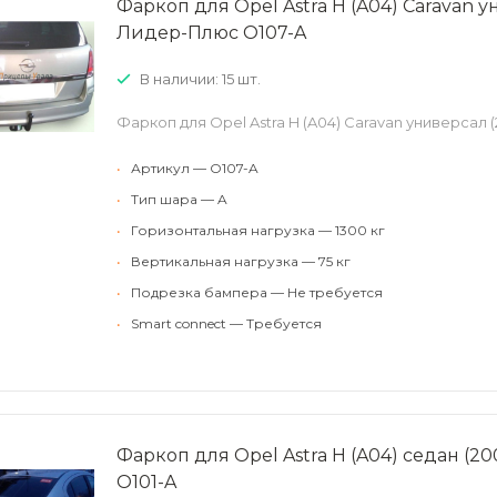
Фаркоп для Opel Astra H (A04) Caravan у
Лидер-Плюс O107-A
В наличии: 15 шт.
Фаркоп для Opel Astra H (A04) Caravan универсал 
•
Артикул — O107-A
•
Тип шара — A
•
Горизонтальная нагрузка — 1300 кг
•
Вертикальная нагрузка — 75 кг
•
Подрезка бампера — Не требуется
•
Smart connect — Требуется
Фаркоп для Opel Astra H (A04) седан (2
O101-A