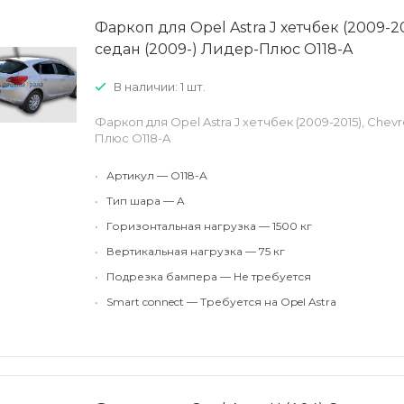
Фаркоп для Opel Astra J хетчбек (2009-20
седан (2009-) Лидер-Плюс O118-A
В наличии: 1 шт.
Фаркоп для Opel Astra J хетчбек (2009-2015), Chevr
Плюс O118-A
•
Артикул — O118-A
•
Тип шара — A
•
Горизонтальная нагрузка — 1500 кг
•
Вертикальная нагрузка — 75 кг
•
Подрезка бампера — Не требуется
•
Smart connect — Требуется на Opel Astra