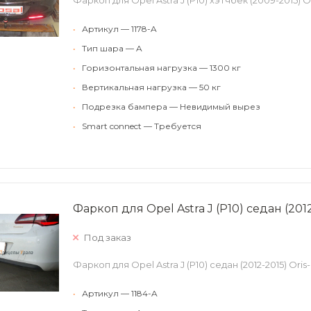
Фаркоп для Opel Astra J (P10) хэтчбек (2009-2015) Or
•
Артикул — 1178-A
•
Тип шара — A
•
Горизонтальная нагрузка — 1300 кг
•
Вертикальная нагрузка — 50 кг
•
Подрезка бампера — Невидимый вырез
•
Smart connect — Требуется
Фаркоп для Opel Astra J (P10) седан (2012
Под заказ
Фаркоп для Opel Astra J (P10) седан (2012-2015) Oris-
•
Артикул — 1184-A