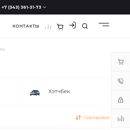
+7 (343) 361-31-73
КОНТАКТЫ
+7 (343) 361-31-73
г. Екатеринбург, ул.
Новостроя, 1а, оф. 100
ПН - СБ с 9:00 до 19:00
ВС -
выходной
14)
3613173@mail.ru
Хэтчбек
Сортировка