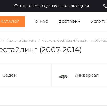
ПН - СБ
с 9:00 до 19:00,
ВС -
выходной
КАТАЛОГ
О НАС
ДОСТАВКА
УСЛУГИ
l
/
Фаркопы Opel Astra
/
Фаркопы Opel Astra H Рестайлинг (2007-20
естайлинг (2007-2014)
Седан
Универсал