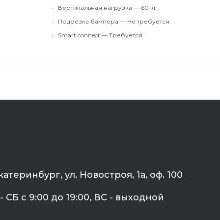
•
Вертикальная нагрузка — 60 кг
•
Подрезка бампера — Не требуется
•
Smart connect — Требуется
Екатеринбург, ул. Новостроя, 1а, оф. 100
- СБ с 9:00 до 19:00, ВС - выходной