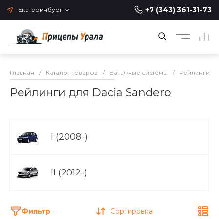
+7 (343) 361-31-73
Екатеринбург
Главная
/
Каталог товаров
/
Багажные системы
/
Рейлинги н
Рейлинги для Dacia Sandero
I (2008-)
II (2012-)
Фильтр
Сортировка