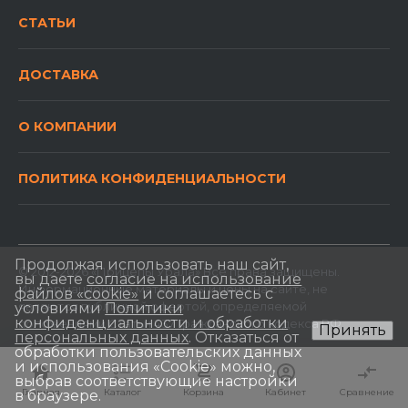
СТАТЬИ
ДОСТАВКА
О КОМПАНИИ
ПОЛИТИКА КОНФИДЕНЦИАЛЬНОСТИ
Продолжая использовать наш сайт,
© 2012-2026 «Прицепы Урала» Все права защищены.
вы даете
согласие на использование
Информационные материалы и цены на сайте, не
файлов «cookie»
и соглашаетесь с
являются публичной офертой, определяемой
условиями
Политики
конфиденциальности и обработки
положениями Статьи 437 Гражданского кодекса РФ.
Принять
персональных данных
. Отказаться от
обработки пользовательских данных
и использования «Сookie» можно,
выбрав соответствующие настройки
Главная
Главная
Каталог
Каталог
Корзина
Корзина
Кабинет
Кабинет
Сравнение
Сравнение
в браузере.