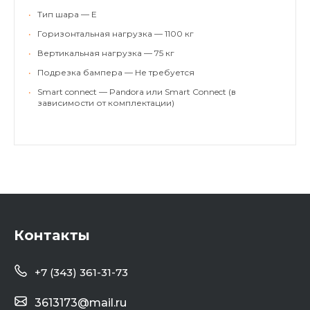
•
Тип шара — E
•
Горизонтальная нагрузка — 1100 кг
•
Вертикальная нагрузка — 75 кг
•
Подрезка бампера — Не требуется
•
Smart connect — Pandora или Smart Connect (в
зависимости от комплектации)
Контакты
+7 (343) 361-31-73
3613173@mail.ru