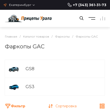
+7 (343) 361-31-73
Екатеринбург
Главная
/
Каталог товаров
/
Фаркопы
/
Фаркопы GAC
Фаркопы GAC
GS8
GS3
Фильтр
Сортировка