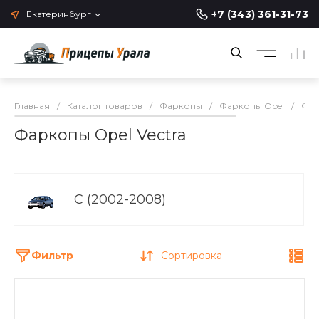
+7 (343) 361-31-73
Екатеринбург
Главная
/
Каталог товаров
/
Фаркопы
/
Фаркопы Opel
/
Фар
Фаркопы Opel Vectra
C (2002-2008)
Фильтр
Сортировка