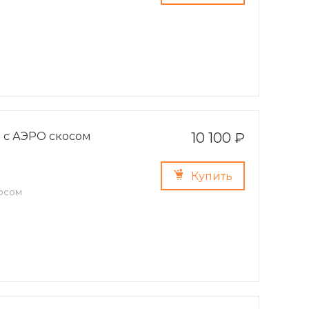
) с АЭРО скосом
10 100 ₽
Купить
косом