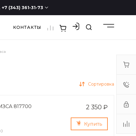
+7 (343) 361-31-73
КОНТАКТЫ
+7 (343) 361-31-73
г. Екатеринбург, ул.
Новостроя, 1а, оф. 100
ПН - СБ с 9:00 до 19:00
ВС -
выходной
аса
3613173@mail.ru
Сортировка
 МЗСА 817700
2 350 ₽
Купить
00