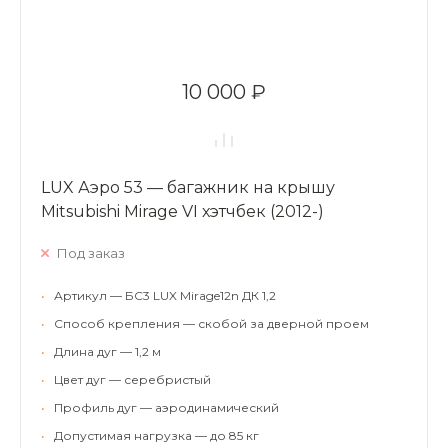
10 000 ₽
LUX Аэро 53 — багажник на крышу
Mitsubishi Mirage VI хэтчбек (2012-)
Под заказ
•
Артикул — БС3 LUX Mirage12n ДК 1,2
•
Способ крепления — скобой за дверной проем
•
Длина дуг — 1,2 м
•
Цвет дуг — серебристый
•
Профиль дуг — аэродинамический
•
Допустимая нагрузка — до 85 кг