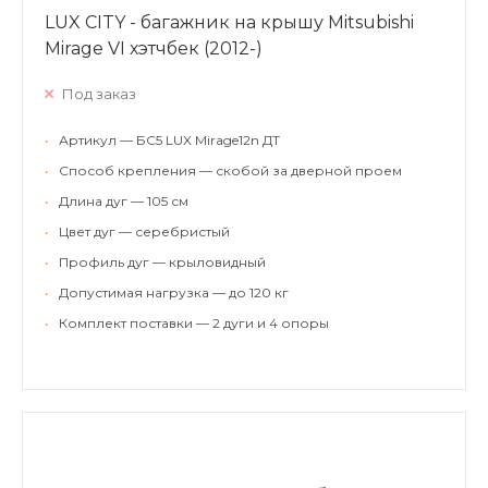
LUX CITY - багажник на крышу Mitsubishi
Mirage VI хэтчбек (2012-)
Под заказ
•
Артикул — БС5 LUX Mirage12n ДТ
•
Способ крепления — скобой за дверной проем
•
Длина дуг — 105 см
•
Цвет дуг — серебристый
•
Профиль дуг — крыловидный
•
Допустимая нагрузка — до 120 кг
•
Комплект поставки — 2 дуги и 4 опоры