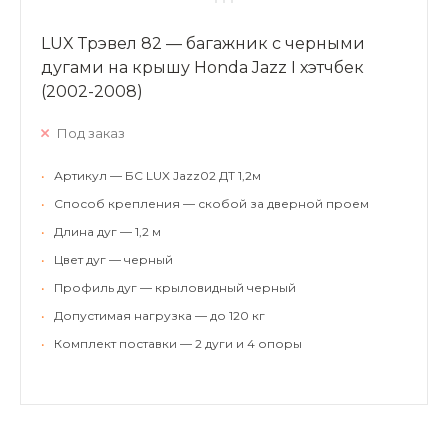
LUX Трэвел 82 — багажник с черными
дугами на крышу Honda Jazz I хэтчбек
(2002-2008)
Под заказ
•
Артикул — БС LUX Jazz02 ДТ 1,2м
•
Способ крепления — скобой за дверной проем
•
Длина дуг — 1,2 м
•
Цвет дуг — черный
•
Профиль дуг — крыловидный черный
•
Допустимая нагрузка — до 120 кг
•
Комплект поставки — 2 дуги и 4 опоры