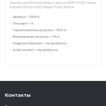
Фаркоп для Renault Kangoo фургон (1997-2008), Nissan
Kubistar (2003-2009) Лидер-Плюс R106-A
•
Артикул — R106-A
•
Тип шара — A
•
Горизонтальная нагрузка — 1300 кг
•
Вертикальная нагрузка — 75 кг
•
Подрезка бампера — Не требуется
•
Smart connect — Не требуется
Контакты