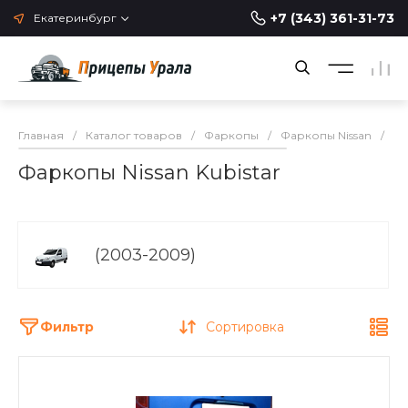
+7 (343) 361-31-73
Екатеринбург
Главная
/
Каталог товаров
/
Фаркопы
/
Фаркопы Nissan
/
Фа
Фаркопы Nissan Kubistar
(2003-2009)
Фильтр
Сортировка