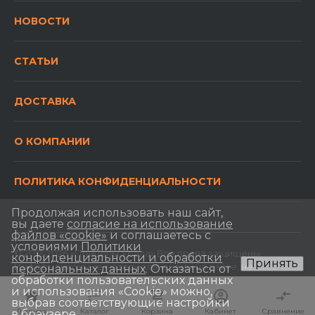
НОВОСТИ
СТАТЬИ
ДОСТАВКА
О КОМПАНИИ
ПОЛИТИКА КОНФИДЕНЦИАЛЬНОСТИ
Продолжая использовать наш сайт,
вы даете
согласие на использование
файлов «cookie»
и соглашаетесь с
условиями
Политики
© 2012-2026 «Прицепы Урала» Все права защищены.
конфиденциальности и обработки
Принять
Информационные материалы и цены на сайте, не
персональных данных
. Отказаться от
обработки пользовательских данных
являются публичной офертой, определяемой
и использования «Сookie» можно,
положениями Статьи 437 Гражданского кодекса РФ.
выбрав соответствующие настройки
Главная
Главная
Каталог
Каталог
Корзина
Корзина
Кабинет
Кабинет
Сравнение
Сравнение
в браузере.