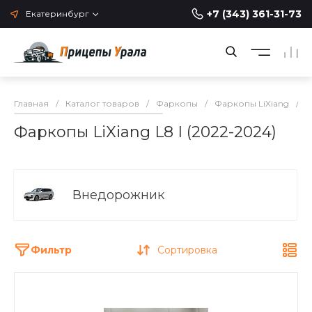
+7 (343) 361-31-73
Екатеринбург
Главная
/
Каталог товаров
/
Фаркопы
/
Фаркопы LiXiang
/
Ф
Фаркопы LiXiang L8 I (2022-2024)
Внедорожник
Фильтр
Сортировка