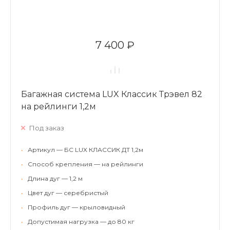
7 400 ₽
Багажная система LUX Классик Трэвел 82
на рейлинги 1,2м
Под заказ
•
Артикул — БС LUX КЛАССИК ДТ 1,2м
•
Способ крепления — на рейлинги
•
Длина дуг — 1,2 м
•
Цвет дуг — серебристый
•
Профиль дуг — крыловидный
•
Допустимая нагрузка — до 80 кг