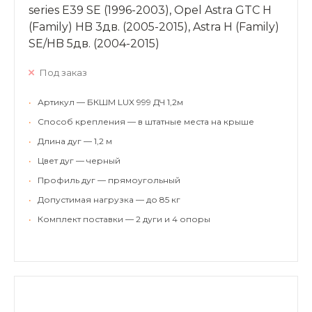
series Е39 SE (1996-2003), Opel Astra GTC H
(Family) HB 3дв. (2005-2015), Astra Н (Family)
SE/HB 5дв. (2004-2015)
Под заказ
•
Артикул — БКШМ LUX 999 ДЧ 1,2м
•
Способ крепления — в штатные места на крыше
•
Длина дуг — 1,2 м
•
Цвет дуг — черный
•
Профиль дуг — прямоугольный
•
Допустимая нагрузка — до 85 кг
•
Комплект поставки — 2 дуги и 4 опоры