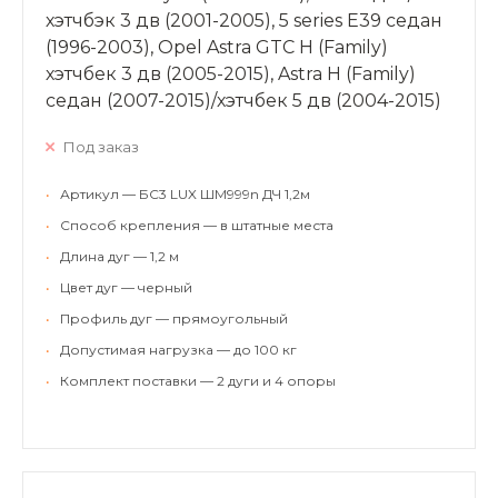
хэтчбэк 3 дв (2001-2005), 5 series Е39 седан
(1996-2003), Opel Astra GTC H (Family)
хэтчбек 3 дв (2005-2015), Astra Н (Family)
седан (2007-2015)/хэтчбек 5 дв (2004-2015)
Под заказ
•
Артикул — БС3 LUX ШМ999n ДЧ 1,2м
•
Способ крепления — в штатные места
•
Длина дуг — 1,2 м
•
Цвет дуг — черный
•
Профиль дуг — прямоугольный
•
Допустимая нагрузка — до 100 кг
•
Комплект поставки — 2 дуги и 4 опоры