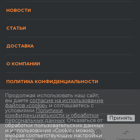
НОВОСТИ
СТАТЬИ
ДОСТАВКА
О КОМПАНИИ
ПОЛИТИКА КОНФИДЕНЦИАЛЬНОСТИ
Продолжая использовать наш сайт,
вы даете
согласие на использование
файлов «cookie»
и соглашаетесь с
условиями
Политики
© 2012-2026 «Прицепы Урала» Все права защищены.
конфиденциальности и обработки
Принять
Информационные материалы и цены на сайте, не
персональных данных
. Отказаться от
обработки пользовательских данных
являются публичной офертой, определяемой
и использования «Сookie» можно,
положениями Статьи 437 Гражданского кодекса РФ.
выбрав соответствующие настройки
Главная
Главная
Каталог
Каталог
Корзина
Корзина
Кабинет
Кабинет
Сравнение
Сравнение