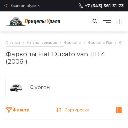
+7 (343) 361-31-73
Екатеринбург
Главная
/
Каталог товаров
/
Фаркопы
/
Фаркопы Fiat
/
Фарк
Фаркопы Fiat Ducato van III L4
(2006-)
Фургон
Фильтр
Сортировка