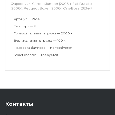
Фаркоп для Citroen Jumper (2006-), Fiat Ducato
(2006-), Peugeot Boxer (2006-) Oris-Bosal 2634-F
•
Артикул — 2634-F
•
Тип шара — F
•
Горизонтальная нагрузка — 2000 кг
•
Вертикальная нагрузка — 100 кг
•
Подрезка бампера — Не требуется
•
Smart connect — Требуется
Контакты