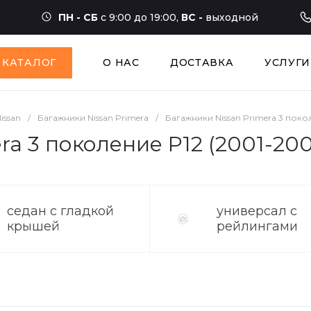
ПН - СБ
с 9:00 до 19:00,
ВС -
выходной
КАТАЛОГ
О НАС
ДОСТАВКА
УСЛУГИ
issan
/
Багажники Nissan Primera
/
Багажники Nissan Primera 3 поко
ra 3 поколение P12 (2001-20
седан с гладкой
универсал с
крышей
рейлингами