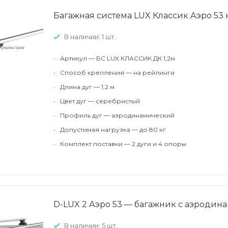
Багажная система LUX Классик Аэро 53 
В наличии: 1 шт.
•
Артикул — БС LUX КЛАССИК ДК 1,2м
•
Способ крепления — на рейлинги
•
Длина дуг — 1,2 м
•
Цвет дуг — серебристый
•
Профиль дуг — аэродинамический
•
Допустимая нагрузка — до 80 кг
•
Комплект поставки — 2 дуги и 4 опоры
D-LUX 2 Аэро 53 — багажник с аэродин
В наличии: 5 шт.