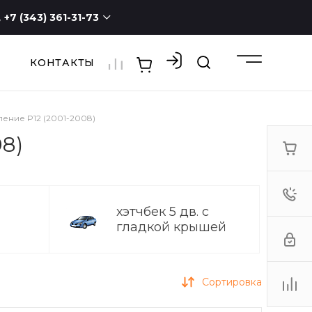
+7 (343) 361-31-73
КОНТАКТЫ
+7 (343) 361-31-73
г. Екатеринбург, ул.
Новостроя, 1а, оф. 100
ПН - СБ с 9:00 до 19:00
ВС -
выходной
ление P12 (2001-2008)
3613173@mail.ru
08)
хэтчбек 5 дв. с
гладкой крышей
Сортировка