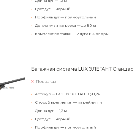
•
Длина дуг — 1,2 м
•
Цвет дуг — черный
•
Профиль дуг — прямоугольный
•
Допустимая нагрузка — до 80 кг
•
Комплект поставки — 2 дуги и 4 опоры
Багажная система LUX ЭЛЕГАНТ Стандар
Под заказ
•
Артикул — БС LUX ЭЛЕГАНТ ДЧ 1,2м
•
Способ крепления — на рейлинги
•
Длина дуг — 1,2 м
•
Цвет дуг — черный
•
Профиль дуг — прямоугольный