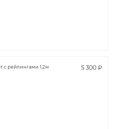
т с рейлингами 1,2м
5 300 ₽