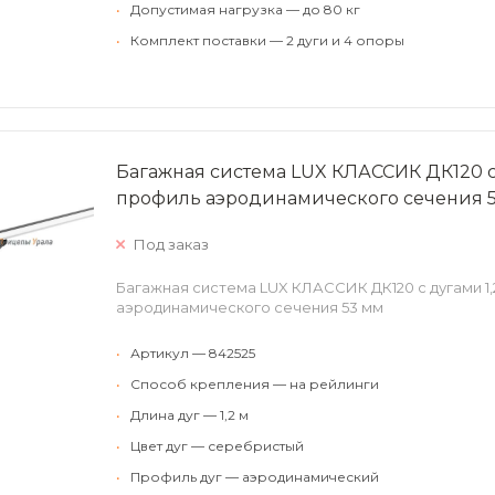
•
Допустимая нагрузка — до 80 кг
•
Комплект поставки — 2 дуги и 4 опоры
Багажная система LUX КЛАССИК ДК120 
профиль аэродинамического сечения 
Под заказ
Багажная система LUX КЛАССИК ДК120 с дугами 1
аэродинамического сечения 53 мм
•
Артикул — 842525
•
Способ крепления — на рейлинги
•
Длина дуг — 1,2 м
•
Цвет дуг — серебристый
•
Профиль дуг — аэродинамический