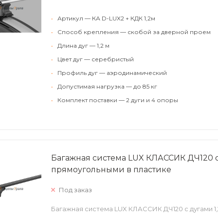
•
Артикул — КА D-LUX2 + КДК 1,2м
•
Способ крепления — скобой за дверной проем
•
Длина дуг — 1,2 м
•
Цвет дуг — серебристый
•
Профиль дуг — аэродинамический
•
Допустимая нагрузка — до 85 кг
•
Комплект поставки — 2 дуги и 4 опоры
Багажная система LUX КЛАССИК ДЧ120 с 
прямоугольными в пластике
Под заказ
Багажная система LUX КЛАССИК ДЧ120 с дугами 1,