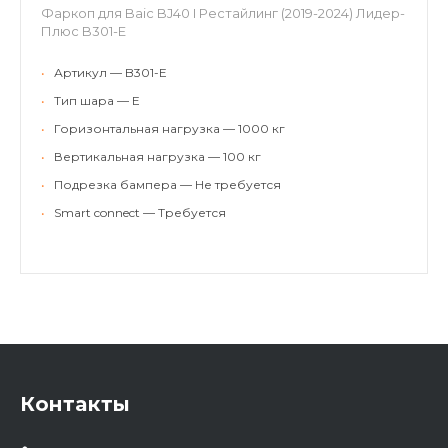
Фаркоп для Baic BJ40 I Рестайлинг (2019-2024) Лидер-
Плюс B301-E
•
Артикул — B301-E
•
Тип шара — E
•
Горизонтальная нагрузка — 1000 кг
•
Вертикальная нагрузка — 100 кг
•
Подрезка бампера — Не требуется
•
Smart connect — Требуется
Контакты