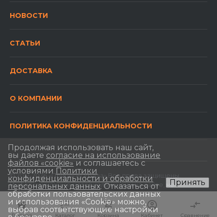
НОВОСТИ
СТАТЬИ
ДОСТАВКА
О КОМПАНИИ
ПОЛИТИКА КОНФИДЕНЦИАЛЬНОСТИ
Продолжая использовать наш сайт,
вы даете
согласие на использование
файлов «cookie»
и соглашаетесь с
условиями
Политики
© 2012-2026 «Прицепы Урала» Все права защищены.
конфиденциальности и обработки
Принять
Информационные материалы и цены на сайте, не
персональных данных
. Отказаться от
обработки пользовательских данных
являются публичной офертой, определяемой
и использования «Сookie» можно,
положениями Статьи 437 Гражданского кодекса РФ.
выбрав соответствующие настройки
Главная
Главная
Каталог
Каталог
Корзина
Корзина
Кабинет
Кабинет
Сравнение
Сравнение