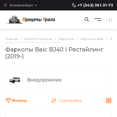
+7 (343) 361-31-73
Екатеринбург
Главная
/
Каталог товаров
/
Фаркопы
/
Фаркопы Baic
/
Фар
Фаркопы Baic BJ40 I Рестайлинг
(2019-)
Внедорожник
Фильтр
Сортировка