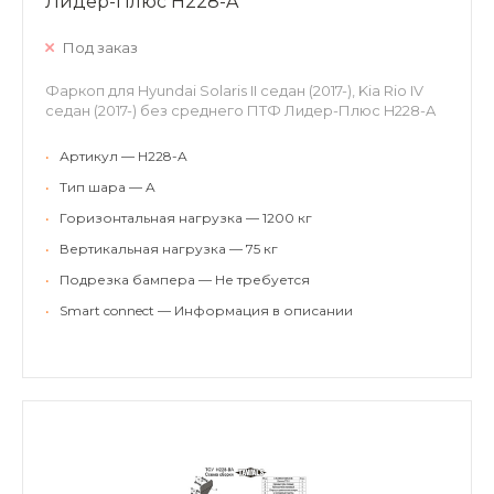
Лидер-Плюс H228-A
Под заказ
Фаркоп для Hyundai Solaris II седан (2017-), Kia Rio IV
седан (2017-) без среднего ПТФ Лидер-Плюс H228-A
•
Артикул — H228-A
•
Тип шара — A
•
Горизонтальная нагрузка — 1200 кг
•
Вертикальная нагрузка — 75 кг
•
Подрезка бампера — Не требуется
•
Smart connect — Информация в описании