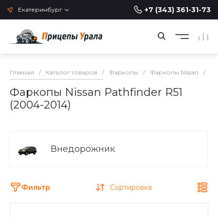
+7 (343) 361-31-73
Екатеринбург
Главная
/
Каталог товаров
/
Фаркопы
/
Фаркопы Nissan
/
Фа
Фаркопы Nissan Pathfinder R51
(2004-2014)
Внедорожник
Фильтр
Сортировка