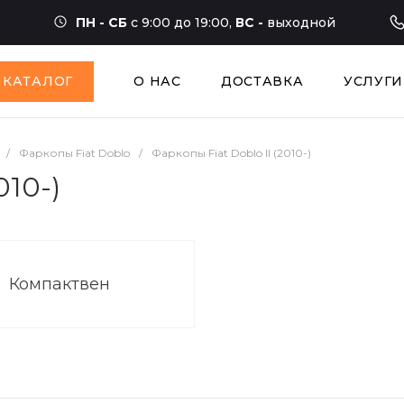
ПН - СБ
с 9:00 до 19:00,
ВС -
выходной
КАТАЛОГ
О НАС
ДОСТАВКА
УСЛУГИ
/
Фаркопы Fiat Doblo
/
Фаркопы Fiat Doblo II (2010-)
010-)
Компактвен