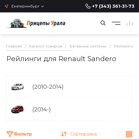
+7 (343) 361-31-73
Екатеринбург
Главная
/
Каталог товаров
/
Багажные системы
/
Рейлинги н
Рейлинги для Renault Sandero
(2010-2014)
(2014-)
Фильтр
Сортировка