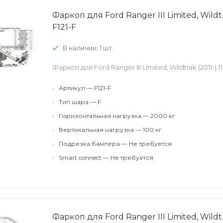
Фаркоп для Ford Ranger III Limited, Wild
F121-F
В наличии: 1 шт.
Фаркоп для Ford Ranger III Limited, Wildtrak (2011-)
•
Артикул — F121-F
•
Тип шара — F
•
Горизонтальная нагрузка — 2000 кг
•
Вертикальная нагрузка — 100 кг
•
Подрезка бампера — Не требуется
•
Smart connect — Не требуется
Фаркоп для Ford Ranger III Limited, Wild