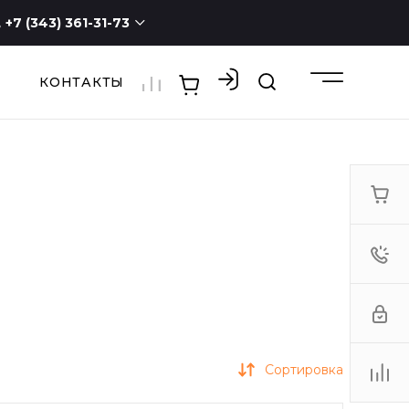
+7 (343) 361-31-73
КОНТАКТЫ
+7 (343) 361-31-73
г. Екатеринбург, ул.
Новостроя, 1а, оф. 100
ПН - СБ с 9:00 до 19:00
ВС -
выходной
3613173@mail.ru
Сортировка