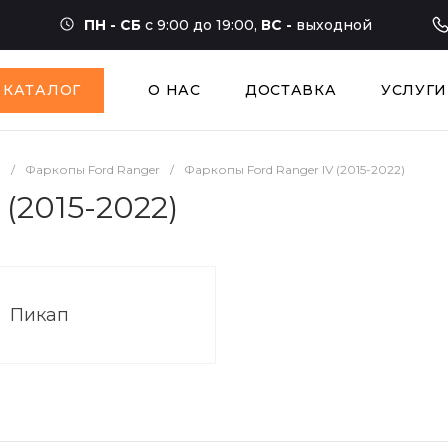
ПН - СБ
с 9:00 до 19:00,
ВС -
выходной
КАТАЛОГ
О НАС
ДОСТАВКА
УСЛУГИ
d
/
Фаркопы Ford Ranger
/
Фаркопы Ford Ranger IV (2015-2022)
(2015-2022)
Пикап