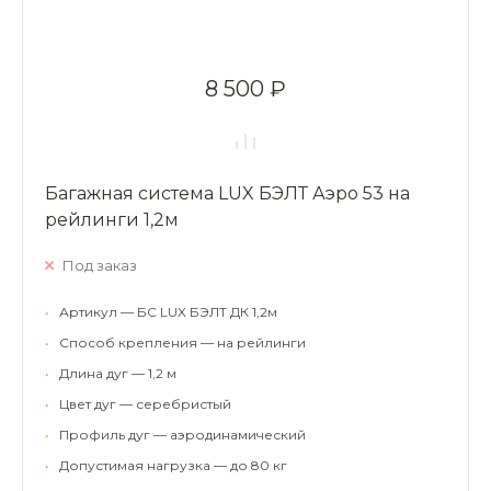
8 500 ₽
Багажная система LUX БЭЛТ Аэро 53 на
рейлинги 1,2м
Под заказ
•
Артикул — БС LUX БЭЛТ ДК 1,2м
•
Способ крепления — на рейлинги
•
Длина дуг — 1,2 м
•
Цвет дуг — серебристый
•
Профиль дуг — аэродинамический
•
Допустимая нагрузка — до 80 кг