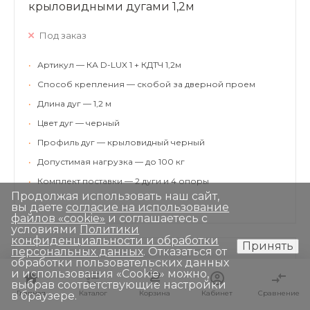
крыловидными дугами 1,2м
Под заказ
•
Артикул — КА D-LUX 1 + КДТЧ 1,2м
•
Способ крепления — скобой за дверной проем
•
Длина дуг — 1,2 м
•
Цвет дуг — черный
•
Профиль дуг — крыловидный черный
•
Допустимая нагрузка — до 100 кг
•
Комплект поставки — 2 дуги и 4 опоры
Продолжая использовать наш сайт,
вы даете
согласие на использование
файлов «cookie»
и соглашаетесь с
условиями
Политики
конфиденциальности и обработки
Принять
персональных данных
. Отказаться от
обработки пользовательских данных
и использования «Сookie» можно,
выбрав соответствующие настройки
Главная
Главная
Каталог
Каталог
Корзина
Корзина
Кабинет
Кабинет
Сравнение
Сравнение
в браузере.