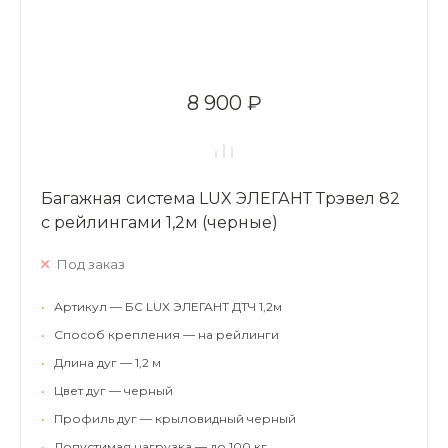
8 900 ₽
Багажная система LUX ЭЛЕГАНТ Трэвел 82
с рейлингами 1,2м (черные)
Под заказ
•
Артикул — БС LUX ЭЛЕГАНТ ДТЧ 1,2м
•
Способ крепления — на рейлинги
•
Длина дуг — 1,2 м
•
Цвет дуг — черный
•
Профиль дуг — крыловидный черный
•
Допустимая нагрузка — до 100 кг