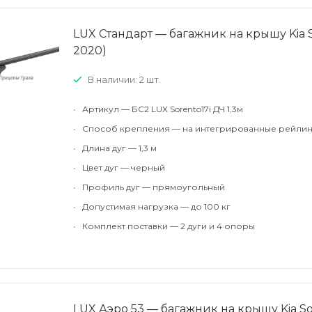
LUX Стандарт — багажник на крышу Kia So
2020)
В наличии: 2 шт.
•
Артикул — БС2 LUX Sorento17i ДЧ 1,3м
•
Способ крепления — на интегрированные рейлин
•
Длина дуг — 1,3 м
•
Цвет дуг — черный
•
Профиль дуг — прямоугольный
•
Допустимая нагрузка — до 100 кг
•
Комплект поставки — 2 дуги и 4 опоры
LUX Аэро 53 — багажник на крышу Kia Sore