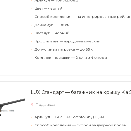
•
Артикул — TUR.A2.106.B
•
Цвет — черный
•
Способ крепления — на интегрированные рейлин
•
Длина дуг — 106 см
•
Цвет дуг — черный
•
Профиль дуг — аэродинамический
•
Допустимая нагрузка — до 85 кг
•
Комплект поставки — 2 дуги и 4 опоры
LUX Стандарт — багажник на крышу Kia So
Под заказ
•
Артикул — БС3 LUX Sorento18n ДЧ 1,3м
•
Способ крепления — скобой за дверной проем