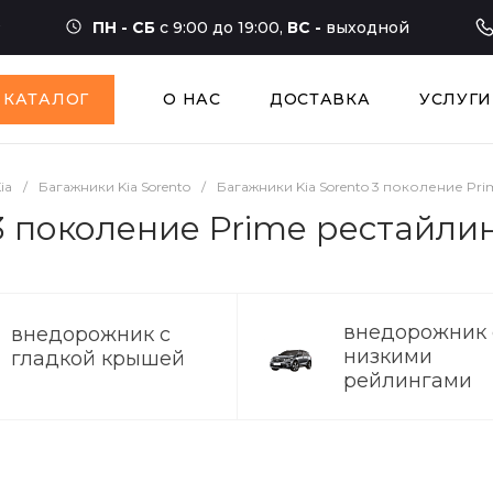
ПН - СБ
с 9:00 до 19:00,
ВС -
выходной
КАТАЛОГ
О НАС
ДОСТАВКА
УСЛУГИ
ia
/
Багажники Kia Sorento
/
Багажники Kia Sorento 3 поколение Pri
3 поколение Prime рестайлин
внедорожник 
внедорожник с
низкими
гладкой крышей
рейлингами