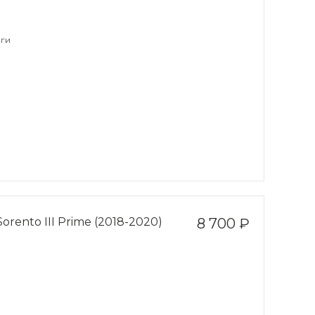
ги
rento III Prime (2018-2020)
8 700 ₽