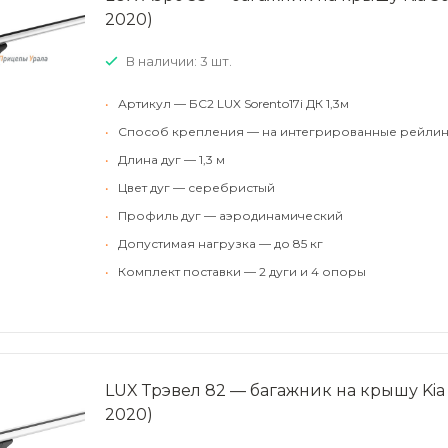
2020)
В наличии: 3 шт.
•
Артикул — БС2 LUX Sorento17i ДК 1,3м
•
Способ крепления — на интегрированные рейлин
•
Длина дуг — 1,3 м
•
Цвет дуг — серебристый
•
Профиль дуг — аэродинамический
•
Допустимая нагрузка — до 85 кг
•
Комплект поставки — 2 дуги и 4 опоры
LUX Трэвел 82 — багажник на крышу Kia So
2020)