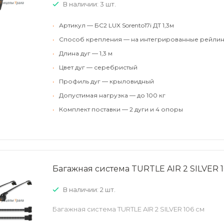
В наличии: 3 шт.
•
Артикул — БС2 LUX Sorento17i ДТ 1,3м
•
Способ крепления — на интегрированные рейлин
•
Длина дуг — 1,3 м
•
Цвет дуг — серебристый
•
Профиль дуг — крыловидный
•
Допустимая нагрузка — до 100 кг
•
Комплект поставки — 2 дуги и 4 опоры
Багажная система TURTLE AIR 2 SILVER 1
В наличии: 2 шт.
Багажная система TURTLE AIR 2 SILVER 106 см