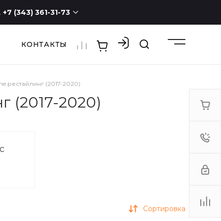
+7 (343) 361-31-73
КОНТАКТЫ
+7 (343) 361-31-73
г. Екатеринбург, ул.
Новостроя, 1а, оф. 100
ПН - СБ с 9:00 до 19:00
ВС -
выходной
me рестайлинг (2017-2020)
3613173@mail.ru
г (2017-2020)
с
Сортировка