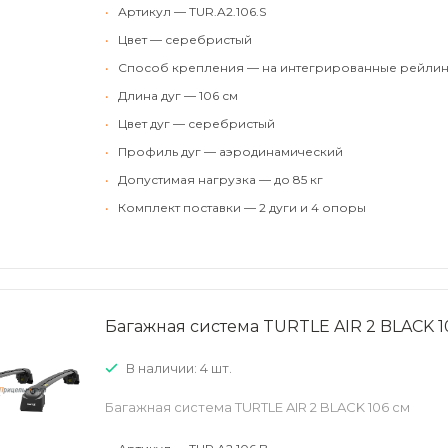
•
Артикул — TUR.A2.106.S
•
Цвет — серебристый
•
Способ крепления — на интегрированные рейлин
•
Длина дуг — 106 см
•
Цвет дуг — серебристый
•
Профиль дуг — аэродинамический
•
Допустимая нагрузка — до 85 кг
•
Комплект поставки — 2 дуги и 4 опоры
Багажная система TURTLE AIR 2 BLACK 1
В наличии: 4 шт.
Багажная система TURTLE AIR 2 BLACK 106 см