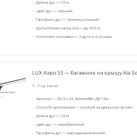
•
Длина дуг — 1,3 м
•
Цвет дуг — черный
•
Профиль дуг — прямоугольный
•
Допустимая нагрузка — до 100 кг
•
Комплект поставки — 2 дуги и 4 опоры
LUX Аэро 53 — багажник на крышу Kia Sor
Под заказ
•
Артикул — БС3 LUX Sorento18n ДК 1,3м
•
Способ крепления — скобой за дверной проем
•
Длина дуг — 1,3 м
•
Цвет дуг — серебристый
•
Профиль дуг — аэродинамический