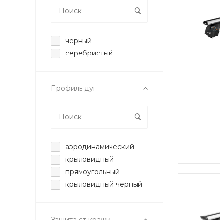
черный
серебристый
Профиль дуг
аэродинамический
крыловидный
прямоугольный
крыловидный черный
Защита от кражи