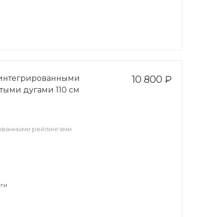
с интегрированными
10 800 ₽
тыми дугами 110 см
рованными рейлингами
ги