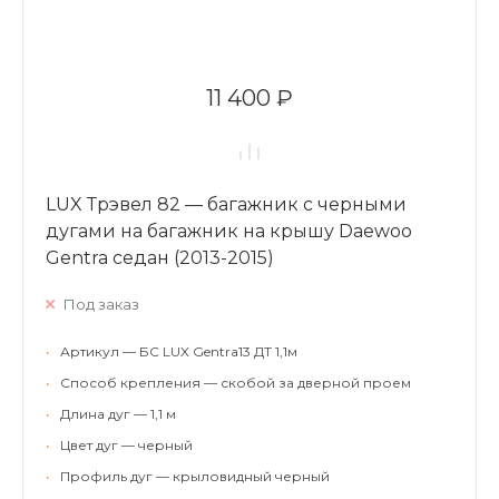
11 400 ₽
LUX Трэвел 82 — багажник с черными
дугами на багажник на крышу Daewoo
Gentra седан (2013-2015)
Под заказ
•
Артикул — БС LUX Gentra13 ДТ 1,1м
•
Способ крепления — скобой за дверной проем
•
Длина дуг — 1,1 м
•
Цвет дуг — черный
•
Профиль дуг — крыловидный черный