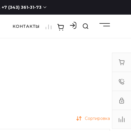
+7 (343) 361-31-73
КОНТАКТЫ
+7 (343) 361-31-73
г. Екатеринбург, ул.
Новостроя, 1а, оф. 100
ПН - СБ с 9:00 до 19:00
ВС -
выходной
3613173@mail.ru
Сортировка