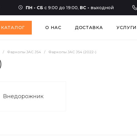
ПН - СБ
с 9:00 до 19:00,
ВС -
выходной
КАТАЛОГ
О НАС
ДОСТАВКА
УСЛУГИ
/
Фаркопы JAC JS4
/
Фаркопы JAC JS4 (2022-)
)
Внедорожник