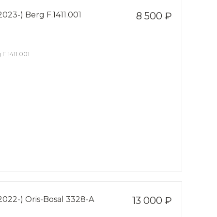
023-) Berg F.1411.001
8 500 ₽
F.1411.001
2022-) Oris-Bosal 3328-A
13 000 ₽