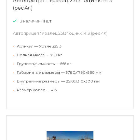
Автоприцеп "Уралец 2513" оцинк. R13
(рес.4л)
В наличии: 11 шт.
Автоприцеп "Уралец 2513" оцинк. R13 (рес.4л)
•
Артикул — Уралец2513
•
Полная масса — 750 кг
•
Грузоподъемность — 565 кг
•
Габаритные размеры — 3780х1790х960 мм
•
Внутренние размеры — 2510х1310х300 мм
•
Размер колес — R13