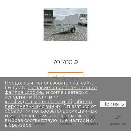
70 700 ₽
Купить
Продолжая использовать наш сайт,
вы даете
согласие на использование
файлов «cookie»
и соглашаетесь с
условиями
Политики
конфиденциальности и обработки
Принять
персональных данных
. Отказаться от
Автоприцеп "Викинг" 1327 (R13)
обработки пользовательских данных
и использования «Сookie» можно,
выбрав соответствующие настройки
В наличии: 1 шт.
Главная
Главная
Каталог
Каталог
Корзина
Корзина
Кабинет
Кабинет
Сравнение
Сравнение
в браузере.