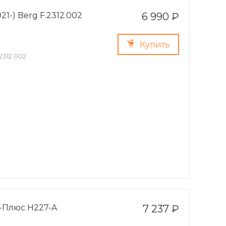
21-) Berg F.2312.002
6 990 ₽
Купить
2312.002
р-Плюс H227-A
7 237 ₽