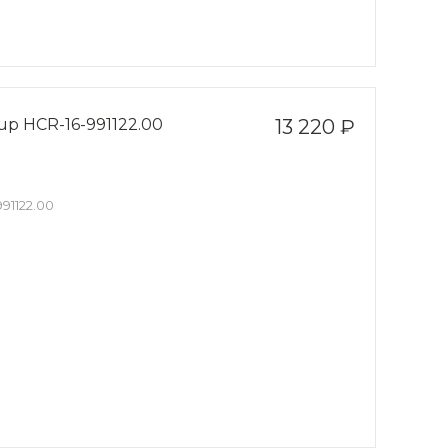
up HCR-16-991122.00
13 220 ₽
91122.00