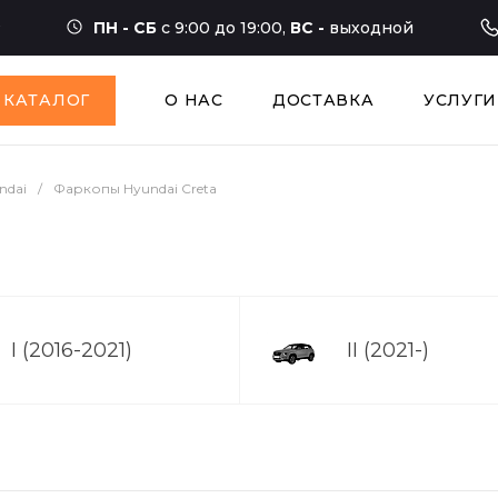
ПН - СБ
с 9:00 до 19:00,
ВС -
выходной
КАТАЛОГ
О НАС
ДОСТАВКА
УСЛУГИ
ndai
/
Фаркопы Hyundai Creta
I (2016-2021)
II (2021-)