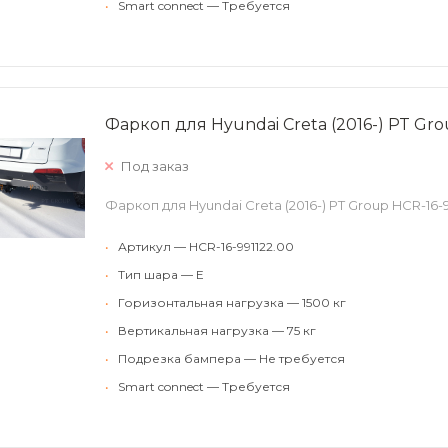
•
Smart connect — Требуется
Фаркоп для Hyundai Creta (2016-) PT Gro
Под заказ
Фаркоп для Hyundai Creta (2016-) PT Group HCR-16-9
•
Артикул — HCR-16-991122.00
•
Тип шара — E
•
Горизонтальная нагрузка — 1500 кг
•
Вертикальная нагрузка — 75 кг
•
Подрезка бампера — Не требуется
•
Smart connect — Требуется