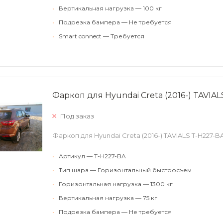
•
Вертикальная нагрузка — 100 кг
•
Подрезка бампера — Не требуется
•
Smart connect — Требуется
Фаркоп для Hyundai Creta (2016-) TAVIA
Под заказ
Фаркоп для Hyundai Creta (2016-) TAVIALS T-H227-B
•
Артикул — T-H227-BA
•
Тип шара — Горизонтальный быстросъем
•
Горизонтальная нагрузка — 1300 кг
•
Вертикальная нагрузка — 75 кг
•
Подрезка бампера — Не требуется