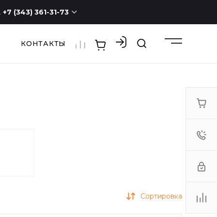
+7 (343) 361-31-73
КОНТАКТЫ
+7 (343) 361-31-73
г. Екатеринбург, ул.
Новостроя, 1а, оф. 100
ПН - СБ с 9:00 до 19:00
ВС -
выходной
3613173@mail.ru
Сортировка