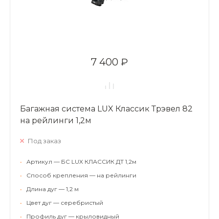
7 400 ₽
Багажная система LUX Классик Трэвел 82
на рейлинги 1,2м
Под заказ
•
Артикул — БС LUX КЛАССИК ДТ 1,2м
•
Способ крепления — на рейлинги
•
Длина дуг — 1,2 м
•
Цвет дуг — серебристый
•
Профиль дуг — крыловидный