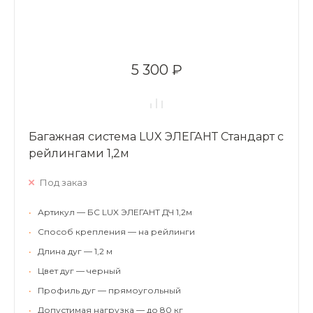
5 300 ₽
Багажная система LUX ЭЛЕГАНТ Стандарт с
рейлингами 1,2м
Под заказ
•
Артикул — БС LUX ЭЛЕГАНТ ДЧ 1,2м
•
Способ крепления — на рейлинги
•
Длина дуг — 1,2 м
•
Цвет дуг — черный
•
Профиль дуг — прямоугольный
•
Допустимая нагрузка — до 80 кг