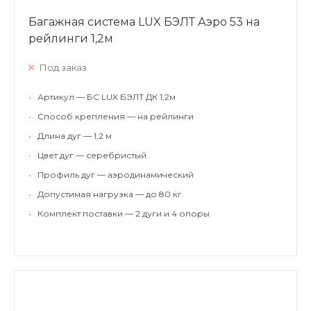
Багажная система LUX БЭЛТ Аэро 53 на
рейлинги 1,2м
Под заказ
•
Артикул — БС LUX БЭЛТ ДК 1,2м
•
Способ крепления — на рейлинги
•
Длина дуг — 1,2 м
•
Цвет дуг — серебристый
•
Профиль дуг — аэродинамический
•
Допустимая нагрузка — до 80 кг
•
Комплект поставки — 2 дуги и 4 опоры