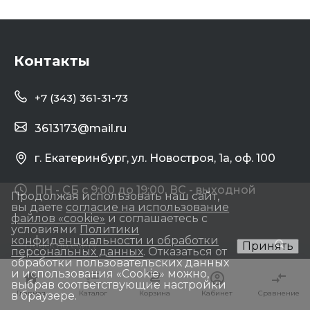
Контакты
+7 (343) 361-31-73
3613173@mail.ru
г. Екатеринбург, ул. Новостроя, 1а, оф. 100
ПН - СБ с 9:00 до 19:00, ВС - выходной
Продолжая использовать наш сайт,
вы даете
согласие на использование
файлов «cookie»
и соглашаетесь с
условиями
Политики
конфиденциальности и обработки
Принять
персональных данных
. Отказаться от
обработки пользовательских данных
и использования «Сookie» можно,
выбрав соответствующие настройки
vk
Главная
Главная
Каталог
Каталог
Корзина
Корзина
Кабинет
Кабинет
Сравнение
Сравнение
в браузере.
youtube