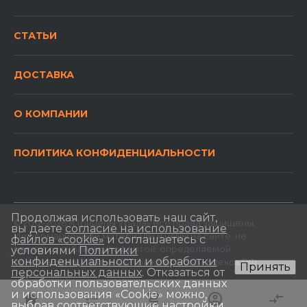
СТАТЬИ
ДОСТАВКА
О КОМПАНИИ
ПОЛИТИКА КОНФИДЕНЦИАЛЬНОСТИ
Продолжая использовать наш сайт,
© 2012-2026 «Прицепы Урала» Все права защищены.
вы даете
согласие на использование
Информационные материалы и цены на сайте, не
файлов «cookie»
и соглашаетесь с
являются публичной офертой, определяемой
условиями
Политики
конфиденциальности и обработки
положениями Статьи 437 Гражданского кодекса РФ.
Принять
персональных данных
. Отказаться от
обработки пользовательских данных
и использования «Сookie» можно,
выбрав соответствующие настройки