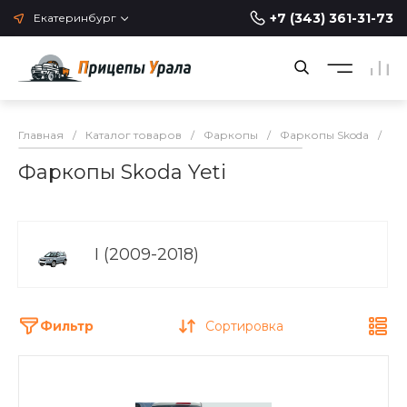
+7 (343) 361-31-73
Екатеринбург
Главная
/
Каталог товаров
/
Фаркопы
/
Фаркопы Skoda
/
Фа
Фаркопы Skoda Yeti
I (2009-2018)
Фильтр
Сортировка