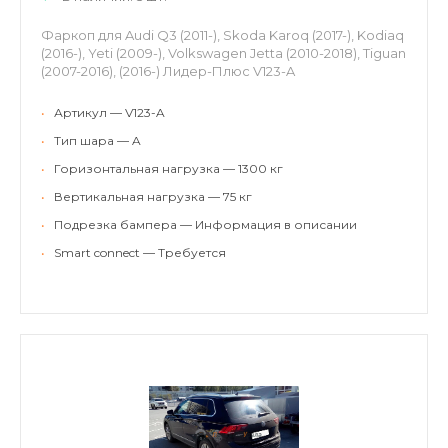
Фаркоп для Audi Q3 (2011-), Skoda Karoq (2017-), Kodiaq
(2016-), Yeti (2009-), Volkswagen Jetta (2010-2018), Tiguan
(2007-2016), (2016-) Лидер-Плюс V123-A
•
Артикул — V123-A
•
Тип шара — A
•
Горизонтальная нагрузка — 1300 кг
•
Вертикальная нагрузка — 75 кг
•
Подрезка бампера — Информация в описании
•
Smart connect — Требуется