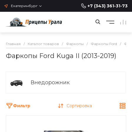
+7 (343) 361-31-73
Екатеринбург
Главная
/
Каталог товаров
/
Фаркопы
/
Фаркопы Ford
/
Фар
Фаркопы Ford Kuga II (2013-2019)
Внедорожник
Фильтр
Сортировка