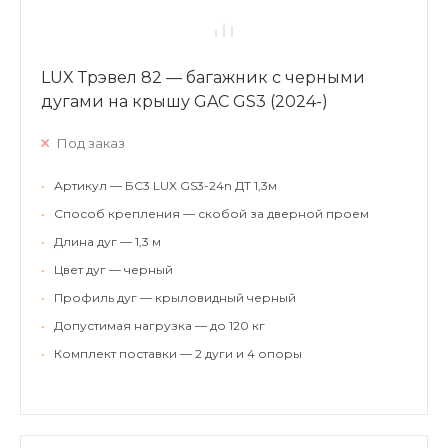
LUX Трэвел 82 — багажник с черными
дугами на крышу GAC GS3 (2024-)
Под заказ
•
Артикул — БС3 LUX GS3-24n ДТ 1,3м
•
Способ крепления — скобой за дверной проем
•
Длина дуг — 1,3 м
•
Цвет дуг — черный
•
Профиль дуг — крыловидный черный
•
Допустимая нагрузка — до 120 кг
•
Комплект поставки — 2 дуги и 4 опоры