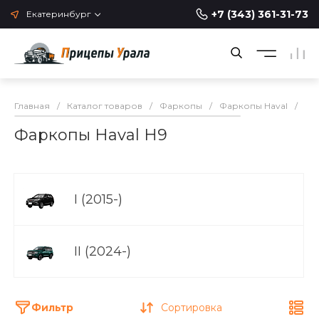
+7 (343) 361-31-73
Екатеринбург
Главная
/
Каталог товаров
/
Фаркопы
/
Фаркопы Haval
/
Фа
Фаркопы Haval H9
I (2015-)
II (2024-)
Фильтр
Сортировка