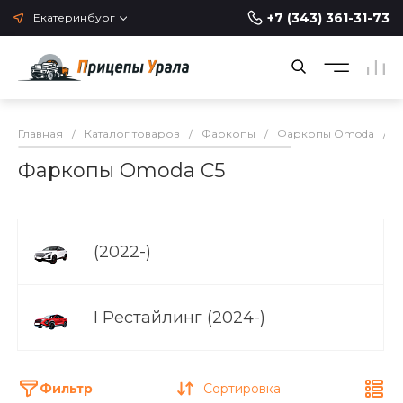
+7 (343) 361-31-73
Екатеринбург
Главная
/
Каталог товаров
/
Фаркопы
/
Фаркопы Omoda
/
Ф
Фаркопы Omoda C5
(2022-)
I Рестайлинг (2024-)
Фильтр
Сортировка