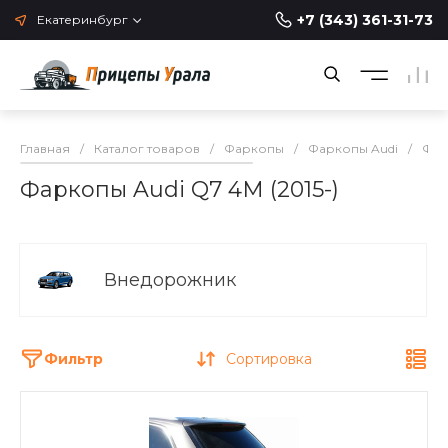
+7 (343) 361-31-73
Екатеринбург
Главная
/
Каталог товаров
/
Фаркопы
/
Фаркопы Audi
/
Фар
Фаркопы Audi Q7 4M (2015-)
Внедорожник
Фильтр
Сортировка