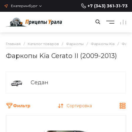
+7 (343) 361-31-73
Екатеринбург
Главная
/
Каталог товаров
/
Фаркопы
/
Фаркопы Kia
/
Фарко
Фаркопы Kia Cerato II (2009-2013)
Седан
Фильтр
Сортировка