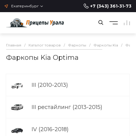
+7 (343) 361-31-73
Екатеринбург
Главная
/
Каталог товаров
/
Фаркопы
/
Фаркопы Kia
/
Фарк
Фаркопы Kia Optima
III (2010-2013)
III рестайлинг (2013-2015)
IV (2016-2018)