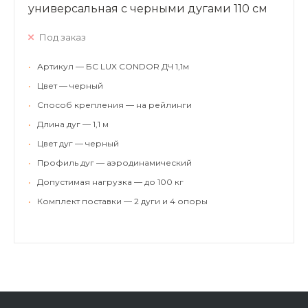
универсальная с черными дугами 110 см
Под заказ
•
Артикул — БС LUX CONDOR ДЧ 1,1м
•
Цвет — черный
•
Способ крепления — на рейлинги
•
Длина дуг — 1,1 м
•
Цвет дуг — черный
•
Профиль дуг — аэродинамический
•
Допустимая нагрузка — до 100 кг
•
Комплект поставки — 2 дуги и 4 опоры