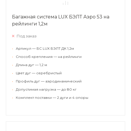
Багажная система LUX БЭЛТ Аэро 53 на
рейлинги 1,2м
Под заказ
•
Артикул — БС LUX БЭЛТ ДК 1,2м
•
Способ крепления — на рейлинги
•
Длина дуг — 1,2 м
•
Цвет дуг — серебристый
•
Профиль дуг — аэродинамический
•
Допустимая нагрузка — до 80 кг
•
Комплект поставки — 2 дуги и 4 опоры