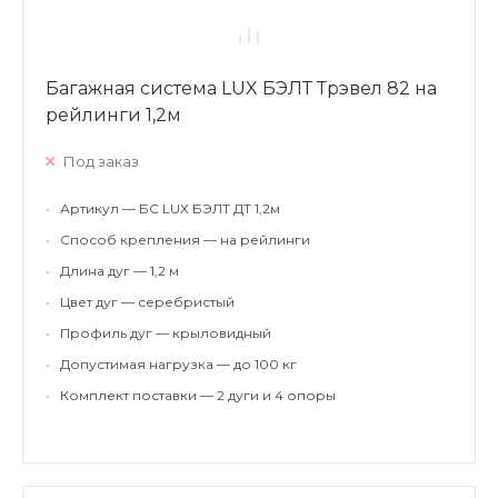
Багажная система LUX БЭЛТ Трэвел 82 на
рейлинги 1,2м
Под заказ
•
Артикул — БС LUX БЭЛТ ДТ 1,2м
•
Способ крепления — на рейлинги
•
Длина дуг — 1,2 м
•
Цвет дуг — серебристый
•
Профиль дуг — крыловидный
•
Допустимая нагрузка — до 100 кг
•
Комплект поставки — 2 дуги и 4 опоры